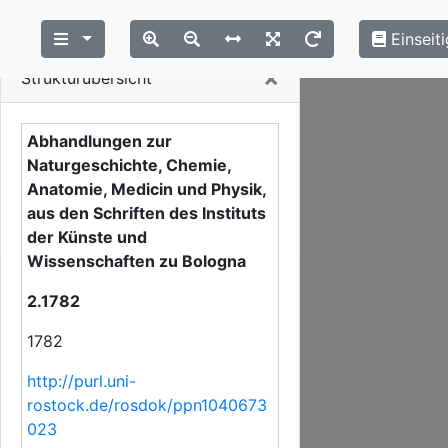
Einseiti
Close
×
Strukturübersicht
Abhandlungen zur
Naturgeschichte, Chemie,
Anatomie, Medicin und Physik,
aus den Schriften des Instituts
der Künste und
Wissenschaften zu Bologna
2.1782
1782
http://purl.uni-
rostock.de/rosdok/ppn1040673
023