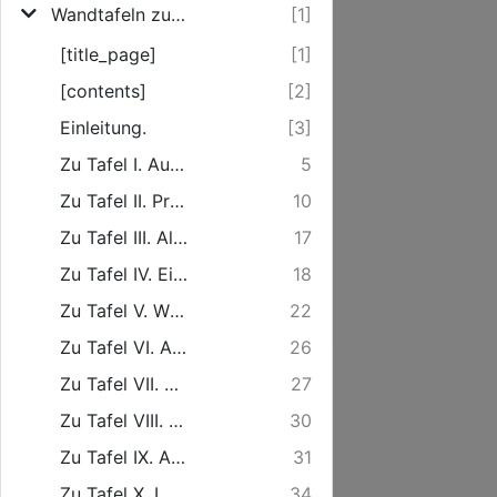
Wandtafeln zur Alkoholfrage
[1]
[title_page]
[1]
[contents]
[2]
Einleitung.
[3]
Zu Tafel I. Ausgabe für geistige Getränke in Arbeiterhaushalten.
5
Zu Tafel II. Preis und Nährwert der wichtigsten Nahrungs- und Genussmittel.
10
Zu Tafel III. Alkohol und Entartung.
17
Zu Tafel IV. Einfluss von Alkohol und Tee auf das Addieren einstelliger Zahlen.
18
Zu Tafel V. Wirkung täglichen Alkoholkonsums auf Rechenleistung.
22
Zu Tafel VI. Alkohol und Schule.
26
Zu Tafel VII. Alkohol und Sterblichkeit.
27
Zu Tafel VIII. Alkohol und Körperverletzung.
30
Zu Tafel IX. Alkohol und Verbrechen.
31
Zu Tafel X. Lebenslauf eines verkommenen Trinkers bis zu seinem ersten Irrenanstaltaufenthalt.
34