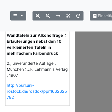
Einseiti
Close
×
Strukturübersicht
Wandtafeln zur Alkoholfrage :
Erläuterungen nebst den 10
verkleinerten Tafeln in
mehrfachem Farbendruck
2., unveränderte Auflage ,
München : J.F. Lehmann's Verlag
, 1907
http://purl.uni-
rostock.de/rosdok/ppn1662625
782