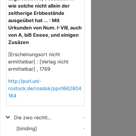
wie solche nicht allein der
zeitherige Erbbestände
ausgeübet hat ... : Mit
Urkunden von Num. I-VIII, auch
von A, biß Eeeee, und einigen
Zusäzen
[Erscheinungsort nicht
ermittelbar] : [Verlag nicht
ermittelbar] , 1769
http://purl.uni-
rostock.de/rosdok/ppn1662804
164
Die zwo rechtlich beleuchtete Ladestätte unsern Rhein-Türkheim und Rorheim oder gründliche Ausführung dererjenigen personal, und real-Freiheiten, Gerechtsamen, Regalien und Herrlichkeiten welche sowohl einem Erbbeständer, desselben Familie, und Leuten ... deren Ladestätten, Lagerhäusern, Gebäuden ... wie solche nicht allein der zeitherige Erbbestände ausgeübet hat ... : Mit Urkunden von Num. I-VIII, auch von A, biß Eeeee, und einigen Zusäzen
-
[binding]
-