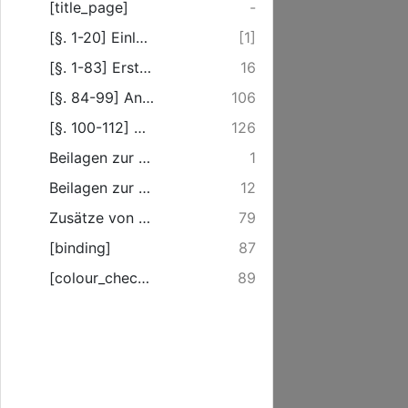
[title_page]
-
[§. 1-20] Einleitung
[1]
[§. 1-83] Erster Abschnidt.
16
[§. 84-99] Anderer Abschnidt.
106
[§. 100-112] Dritter Abschnidt.
126
Beilagen zur Einleitung.
1
Beilagen zur Haupt-Ausführung.
12
Zusätze von Beilagen.
79
[binding]
87
[colour_checker]
89