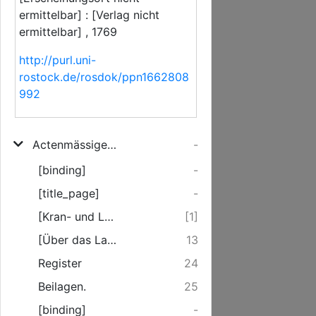
ermittelbar] : [Verlag nicht
ermittelbar] , 1769
http://purl.uni-
rostock.de/rosdok/ppn1662808
992
Actenmässige und beurkundete Beschreibung der Fürstlich-Wormsischen Erbbestandshöfe bei Rheintürkheim, und Rorheim am Rheine, deren Ladestätten, Kran-Gerechtigkeiten, und der damit verknüpften Regalien ...
-
[binding]
-
[title_page]
-
[Kran- und Ladestatts-Rechte]
[1]
[Über das Lagerhaus, und Niederlage-Gebühren]
13
Register
24
Beilagen.
25
[binding]
-