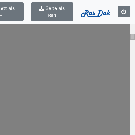
ett als
Seite als
F
Bild