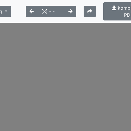
kompl
g
PD