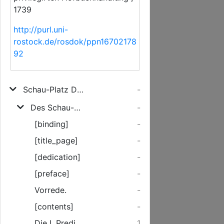
1739
http://purl.uni-
rostock.de/rosdok/ppn16702178
92
Schau-Platz Des Gewissens
-
Des Schau-Platzes Des Gewissens ...
-
[binding]
-
[title_page]
-
[dedication]
-
[preface]
-
Vorrede.
-
[contents]
-
Die I. Predigt.
1