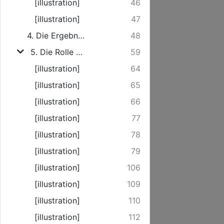
[illustration]
46
[illustration]
47
4. Die Ergebnisse der Offenstall-Versuche
48
5. Die Rolle des Offenstalles beim Aufbau unserer Sozialistischen Landwirtschaftsbetriebe
59
[illustration]
64
[illustration]
65
[illustration]
66
[illustration]
77
[illustration]
78
[illustration]
79
[illustration]
106
[illustration]
109
[illustration]
110
[illustration]
112