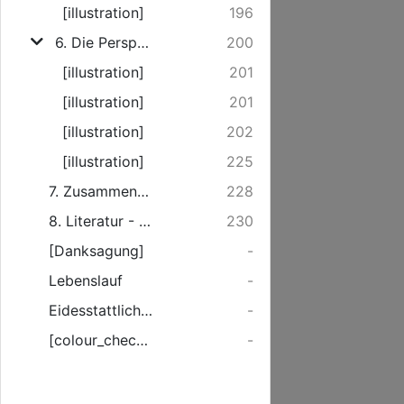
[illustration]
196
6. Die Perspektive der Rinderhaltung
200
[illustration]
201
[illustration]
201
[illustration]
202
[illustration]
225
7. Zusammenfassung
228
8. Literatur - Verzeichnis
230
[Danksagung]
-
Lebenslauf
-
Eidesstattliche Erklärung
-
[colour_checker]
-