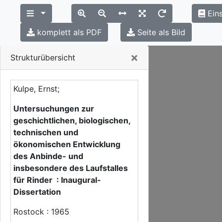
Eins
komplett als PDF
Seite als Bild
Close
×
Strukturübersicht
Kulpe, Ernst;
Untersuchungen zur
geschichtlichen, biologischen,
technischen und
ökonomischen Entwicklung
des Anbinde- und
insbesondere des Laufstalles
für Rinder : Inaugural-
Dissertation
Rostock : 1965