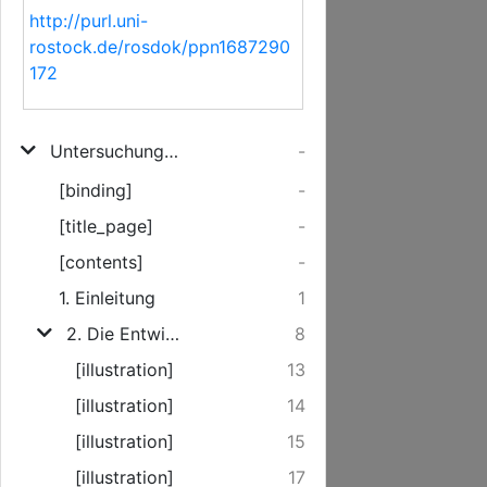
http://purl.uni-
rostock.de/rosdok/ppn1687290
172
Untersuchungen zur geschichtlichen, biologischen, technischen und ökonomischen Entwicklung des Anbinde- und insbesondere des Laufstalles für Rinder
-
[binding]
-
[title_page]
-
[contents]
-
1. Einleitung
1
2. Die Entwicklung der Stallhaltung seit A.D. Thaer
8
[illustration]
13
[illustration]
14
[illustration]
15
[illustration]
17