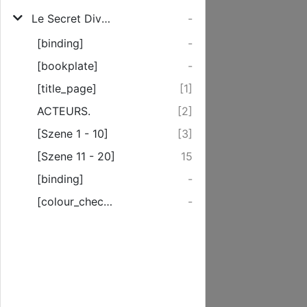
Le Secret Divertissement
-
[binding]
-
[bookplate]
-
[title_page]
[1]
ACTEURS.
[2]
[Szene 1 - 10]
[3]
[Szene 11 - 20]
15
[binding]
-
[colour_checker]
-