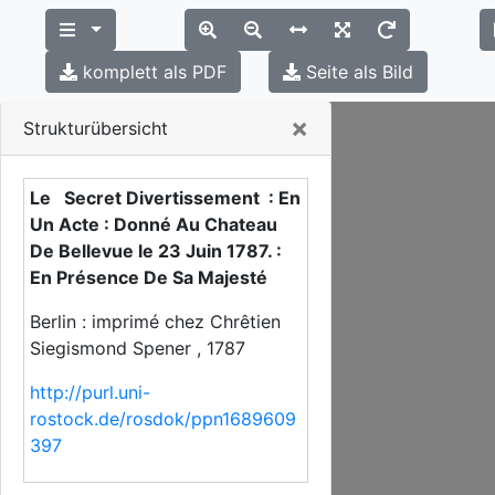
komplett als PDF
Seite als Bild
Close
×
Strukturübersicht
Le Secret Divertissement : En
Un Acte : Donné Au Chateau
De Bellevue le 23 Juin 1787. :
En Présence De Sa Majesté
Berlin : imprimé chez Chrêtien
Siegismond Spener , 1787
http://purl.uni-
rostock.de/rosdok/ppn1689609
397