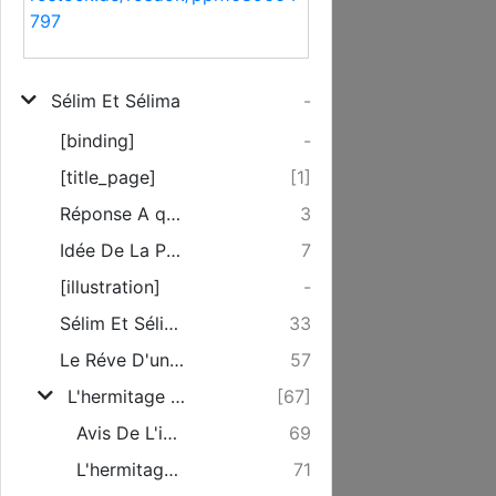
797
Sélim Et Sélima
-
[binding]
-
[title_page]
[1]
Réponse A quelques reproches faits à l'Auteur.
3
Idée De La Poeste Allemande.
7
[illustration]
-
Sélim Et Sélima, Poeme.
33
Le Réve D'un Musulman.
57
L'hermitage De Beauvais, Conte.
[67]
Avis De L'imprimeur.
69
L'hermitage De Beauvais, Conte.
71