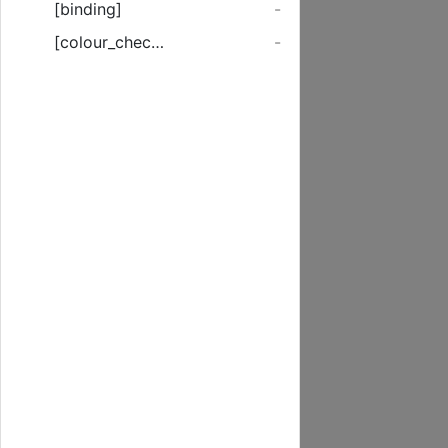
[binding]
-
[colour_checker]
-