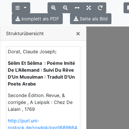
komplett als PDF
Seite als Bild
Close
×
Strukturübersicht
Dorat, Claude Joseph;
Sélim Et Sélima : Poéme Imité
De L'Allemand : Suivi Du Rêve
D'Un Musulman : Traduit D'Un
Poete Arabe
Seconde Édition. Revue, &
corrigée , A Leipsik : Chez De
Lalain , 1769
http://purl.uni-
rostock.de/rosdok/ppn1689664