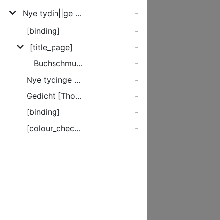
Nye tydin||ge vã Rome/ wo des || Keisers volck de stad Ro||me/ am vij.dage Maij || hefft jngenamen jm || yare M.D.xxvij.||
-
[binding]
-
[title_page]
-
Buchschmuck
-
Nye tydinge van Rome / wo des Keysers volck de Stade Rome am vij dage Maij hefft jngenamen. Im Jare. 1 5 2 7.
-
Gedicht [Tho allen christlyken leseren.]
-
[binding]
-
[colour_checker]
-