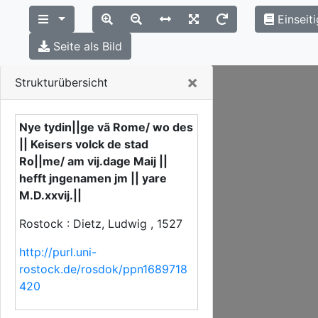
Einseit
Seite als Bild
Close
×
Strukturübersicht
Nye tydin||ge vã Rome/ wo des
|| Keisers volck de stad
Ro||me/ am vij.dage Maij ||
hefft jngenamen jm || yare
M.D.xxvij.||
Rostock : Dietz, Ludwig , 1527
http://purl.uni-
rostock.de/rosdok/ppn1689718
420