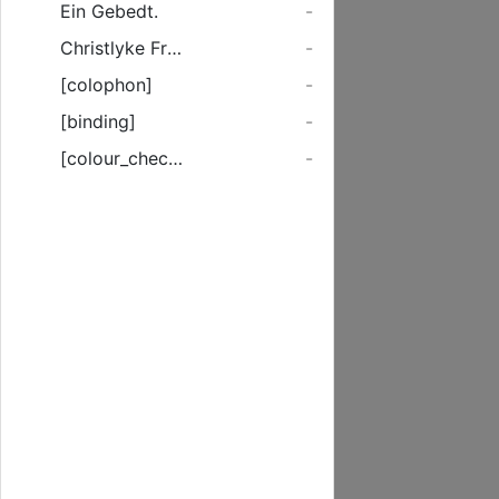
Ein Gebedt.
-
Christlyke Fragestücken ... Dorch D. Mart. Lutherum.
-
[colophon]
-
[binding]
-
[colour_checker]
-