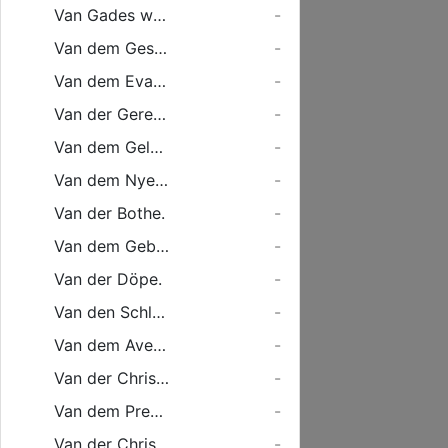
Van Gades worde.
-
Van dem Gesette.
-
Van dem Evangelio.
-
Van der Gerechticheit.
-
Van dem Geloven.
-
Van dem Nyen Gehorsam, edder guden Wercken.
-
Van der Bothe.
-
Van dem Gebede.
-
Van der Döpe.
-
Van den Schlötelen.
-
Van dem Aventmale des Heren.
-
Van der Christlyken Kercken.
-
Van dem Predigampte.
-
Van der Christlyken Frygheit.
-