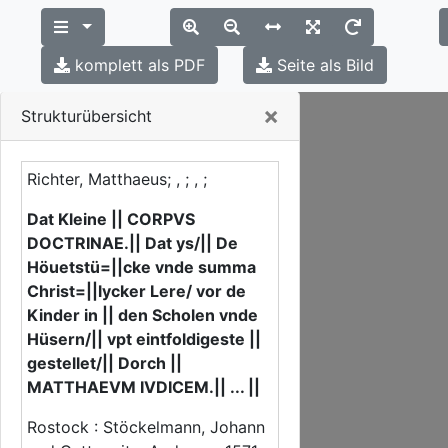
komplett als PDF
Seite als Bild
Close
×
Strukturübersicht
Richter, Matthaeus; , ; , ;
Dat Kleine || CORPVS
DOCTRINAE.|| Dat ys/|| De
Höuetstü=||cke vnde summa
Christ=||lycker Lere/ vor de
Kinder in || den Scholen vnde
Hüsern/|| vpt eintfoldigeste ||
gestellet/|| Dorch ||
MATTHAEVM IVDICEM.|| ... ||
Rostock : Stöckelmann, Johann