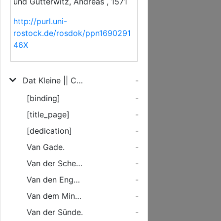
und Gutterwitz, Andreas , 1571
http://purl.uni-
rostock.de/rosdok/ppn1690291
46X
Dat Kleine || CORPVS DOCTRINAE.|| Dat ys/|| De Höuetstü=||cke vnde summa Christ=||lycker Lere/ vor de Kinder in || den Scholen vnde Hüsern/|| vpt eintfoldigeste || gestellet/|| Dorch || MATTHAEVM IVDICEM.|| ... ||
-
[binding]
-
[title_page]
-
[dedication]
-
Van Gade.
-
Van der Scheppinge.
-
Van den Engelen.
-
Van dem Minschen.
-
Van der Sünde.
-