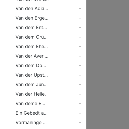
Van den Adiaphoren unde Middeldingen.
-
Van den Ergernissen.
-
Van dem Entechrist.
-
Van dem Crütze.
-
Van dem Ehestande.
-
Van der Avericheit.
-
Van dem Dode.
-
Van der Upstandinge der Doden.
-
Van dem Jüngesten dage.
-
Van der Helle.
-
Van deme Ewygen Leevende.
-
Ein Gebedt aver de Kinder, de thom ersten male tho dem gebruke des Aventmals des Herren gelathen worde
-
Vormaninge an de, so dar Bichten, unde de hillige Absolution entpfangen willen ...
-