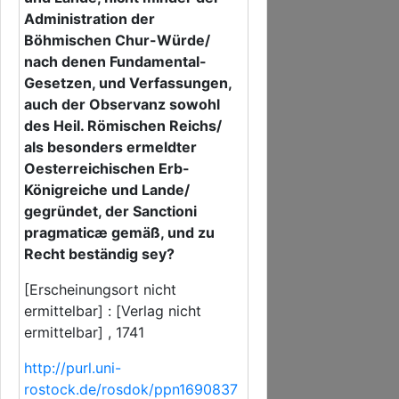
Administration der
Böhmischen Chur-Würde/
nach denen Fundamental-
Gesetzen, und Verfassungen,
auch der Observanz sowohl
des Heil. Römischen Reichs/
als besonders ermeldter
Oesterreichischen Erb-
Königreiche und Lande/
gegründet, der Sanctioni
pragmaticæ gemäß, und zu
Recht beständig sey?
[Erscheinungsort nicht
ermittelbar] : [Verlag nicht
ermittelbar] , 1741
http://purl.uni-
rostock.de/rosdok/ppn1690837