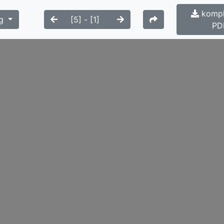
kompl
g
PD