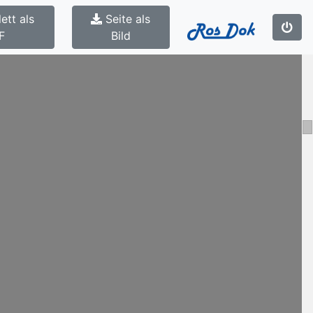
ett als
Seite als
F
Bild