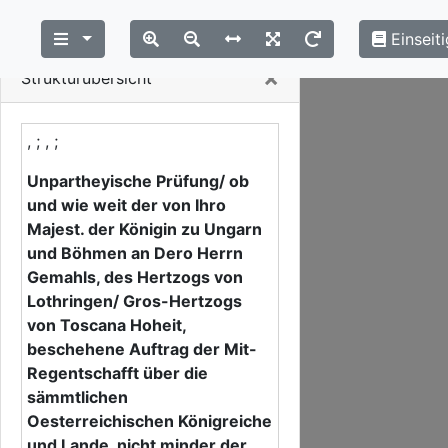
Einseiti
Close
×
Strukturübersicht
, ; , ;
Unpartheyische Prüfung/ ob
und wie weit der von Ihro
Majest. der Königin zu Ungarn
und Böhmen an Dero Herrn
Gemahls, des Hertzogs von
Lothringen/ Gros-Hertzogs
von Toscana Hoheit,
beschehene Auftrag der Mit-
Regentschafft über die
sämmtlichen
Oesterreichischen Königreiche
und Lande, nicht minder der