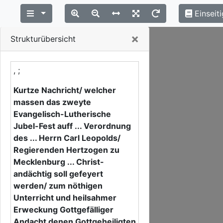
Einseiti
Close
×
Strukturübersicht
, ;
Kurtze Nachricht/ welcher
massen das zweyte
Evangelisch-Lutherische
Jubel-Fest auff ... Verordnung
des ... Herrn Carl Leopolds/
Regierenden Hertzogen zu
Mecklenburg ... Christ-
andächtig soll gefeyert
werden/ zum nöthigen
Unterricht und heilsahmer
Erweckung Gottgefälliger
Andacht denen Gottgeheiligten