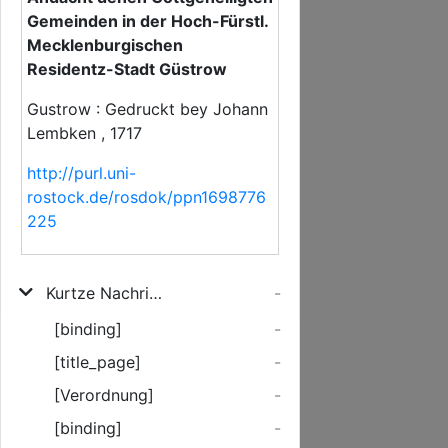
Gemeinden in der Hoch-Fürstl.
Mecklenburgischen
Residentz-Stadt Güstrow
Gustrow : Gedruckt bey Johann
Lembken , 1717
http://purl.uni-
rostock.de/rosdok/ppn1698776
225
Kurtze Nachricht/ welcher massen das zweyte Evangelisch-Lutherische Jubel-Fest auff ... Verordnung des ... Herrn Carl Leopolds/ Regierenden Hertzogen zu Mecklenburg ... Christ-andächtig soll gefeyert werden/ zum nöthigen Unterricht und heilsahmer Erweckung Gottgefälliger Andacht denen Gottgeheiligten Gemeinden in der Hoch-Fürstl. Mecklenburgischen Residentz-Stadt Güstrow
-
[binding]
-
[title_page]
-
[Verordnung]
-
[binding]
-