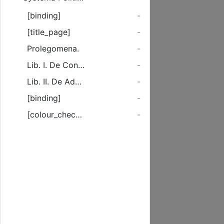
[binding]
-
[title_page]
-
Prolegomena.
-
Lib. I. De Constituenda Civitate.
-
Lib. II. De Administranda Civitate.
-
[binding]
-
[colour_checker]
-