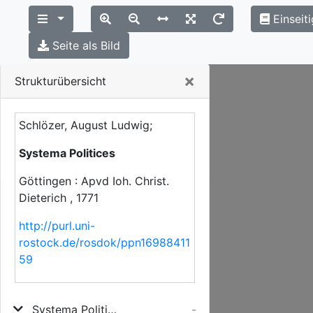
Einseit
Seite als Bild
Close
×
Strukturübersicht
Schlözer, August Ludwig;
Systema Politices
Göttingen : Apvd Ioh. Christ.
Dieterich , 1771
http://purl.uni-
rostock.de/rosdok/ppn16988411
59
Systema Politices
-