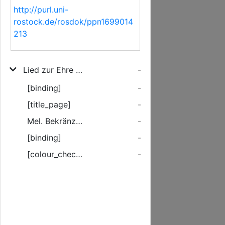
http://purl.uni-
rostock.de/rosdok/ppn1699014
213
Lied zur Ehre der Buchdruckerkunst bei Gelegenheit der Feier des Postulats seines Sohnes J. C. G. Korb gesungen
-
[binding]
-
[title_page]
-
Mel. Bekränzt mit Laub u. s. w.
-
[binding]
-
[colour_checker]
-