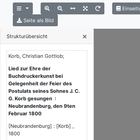
Einseit
Seite als Bild
Close
×
Strukturübersicht
Korb, Christian Gottlob;
Lied zur Ehre der
Buchdruckerkunst bei
Gelegenheit der Feier des
Postulats seines Sohnes J. C.
G. Korb gesungen :
Neubrandenburg, den 9ten
Februar 1800
[Neubrandenburg] : [Korb] ,
1800