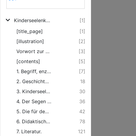
Kinderseelenkunde
[1]
[title_page]
[1]
[illustration]
[2]
Vorwort zur ersten und zweiten Auflage
[3]
[contents]
[5]
1. Begriff, enzyklopädische Stellung und Methode der Kinderseelenkunde.
[7]
2. Geschichte und Wertschätzung der Kinderseelenkunde.
18
3. Kinderseelenkunde und theologische Vorbildung und Fortbildung.
30
4. Der Segen der Kinderseelenkunde für den Geistlichen.
36
5. Die für den Konfirmandenunterricht wichtigsten Probleme der Kinderseelenkunde.
42
6. Didaktische und pädagogische Konsequenzen aus der Kinderseelenkunde für die Probleme des Konfirmandenunterrichts.
78
7. Literatur.
121