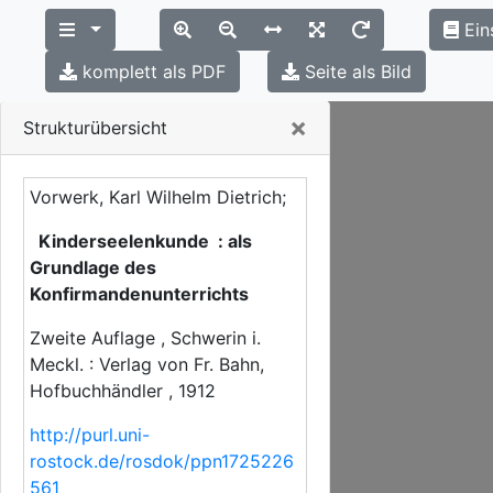
Ein
komplett als PDF
Seite als Bild
Close
×
Strukturübersicht
Vorwerk, Karl Wilhelm Dietrich;
Kinderseelenkunde : als
Grundlage des
Konfirmandenunterrichts
Zweite Auflage , Schwerin i.
Meckl. : Verlag von Fr. Bahn,
Hofbuchhändler , 1912
http://purl.uni-
rostock.de/rosdok/ppn1725226
561