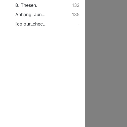
8. Thesen.
132
Anhang. Jüngersinn und Kindersinn.
135
[colour_checker]
-