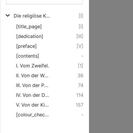
Die religiöse Krisis der Gegenwart
[I]
[title_page]
[I]
[dedication]
[III]
[preface]
[V]
[contents]
-
I. Vom Zweifel.
[1]
II. Von der Weltanschauungskrisis.
36
III. Von der Persönlichkeitskrisis.
74
IV. Von der Dogmenkrisis.
114
V. Von der Kirchenkrisis.
157
[colour_checker]
-