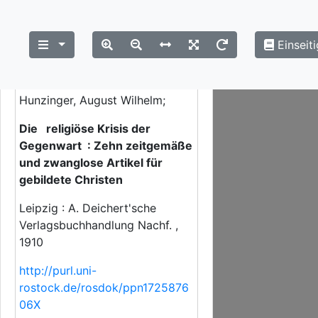
Einseiti
Close
×
Strukturübersicht
Hunzinger, August Wilhelm;
Die religiöse Krisis der
Gegenwart : Zehn zeitgemäße
und zwanglose Artikel für
gebildete Christen
Leipzig : A. Deichert'sche
Verlagsbuchhandlung Nachf. ,
1910
http://purl.uni-
rostock.de/rosdok/ppn1725876
06X