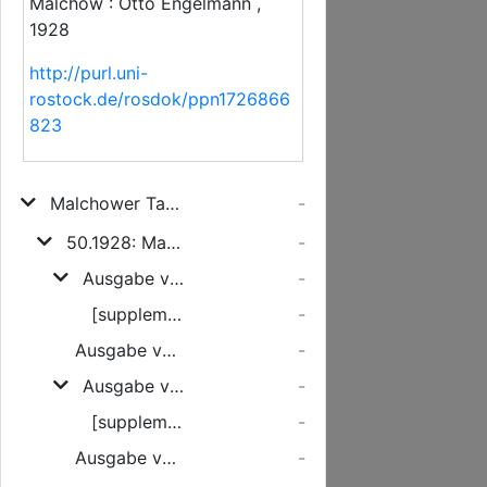
Malchow : Otto Engelmann ,
1928
http://purl.uni-
rostock.de/rosdok/ppn1726866
823
Malchower Tageblatt
-
50.1928: Malchower Tageblatt : Amtlicher Stadt- und Amtsgerichts-Anzeiger : Tageszeitung für Stadt und Land : [50. Jahrg. 1928]
-
Ausgabe vom Montag, den 02. Januar 1928
-
[supplement]
-
Ausgabe vom Dienstag, den 03. Januar 1928
-
Ausgabe vom Mittwoch, den 04. Januar 1928
-
[supplement]
-
Ausgabe vom Donnerstag, den 05. Januar 1928
-