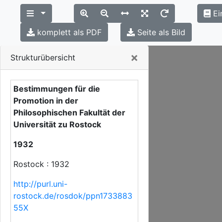
Ei
komplett als PDF
Seite als Bild
Close
×
Strukturübersicht
Bestimmungen für die
Promotion in der
Philosophischen Fakultät der
Universität zu Rostock
1932
Rostock : 1932
http://purl.uni-
rostock.de/rosdok/ppn1733883
55X