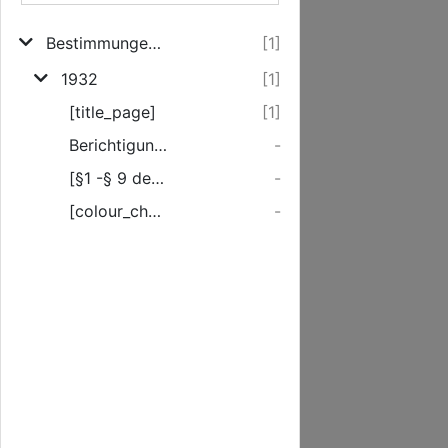
Bestimmungen für die Promotion in der Philosophischen Fakultät der Universität zu Rostock
[1]
1932
[1]
[title_page]
[1]
Berichtigungen.
-
[§1 -§ 9 der Promotionsordnung]
-
[colour_checker]
-