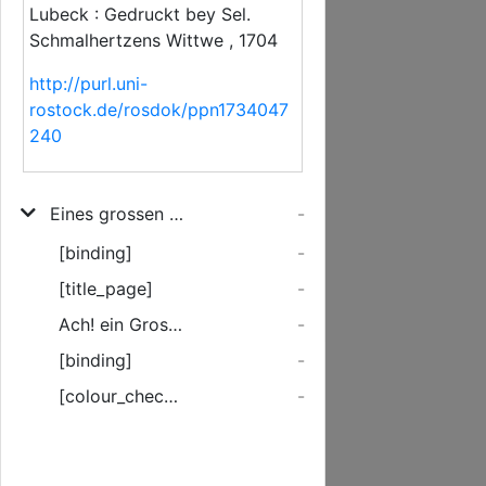
Lubeck : Gedruckt bey Sel.
Schmalhertzens Wittwe , 1704
http://purl.uni-
rostock.de/rosdok/ppn1734047
240
Eines grossen Lehrers Fall/ Bey seligstem Hingang Des weiland Hoch-Ehrwürdigen/ Groß-Achtbahren und Hochgelahrten Herrn/ Herrn M. Thomæ Honsteden ... Der Anno 1704. den 5. Febr. im 62. Jahr seines Alters seligst entschlaffen/ Und am 14. desselben öffentlich zu seiner Ruhstete begleitet ward
-
[binding]
-
[title_page]
-
Ach! ein Grosser ist gefallen. ...
-
[binding]
-
[colour_checker]
-