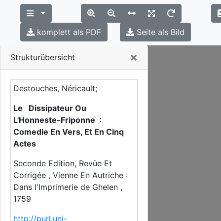
komplett als PDF
Seite als Bild
Close
×
Strukturübersicht
Destouches, Néricault;
Le Dissipateur Ou
L'Honneste-Friponne :
Comedie En Vers, Et En Cinq
Actes
Seconde Edition, Revüe Et
Corrigée , Vienne En Autriche :
Dans l'Imprimerie de Ghelen ,
1759
http://purl.uni-