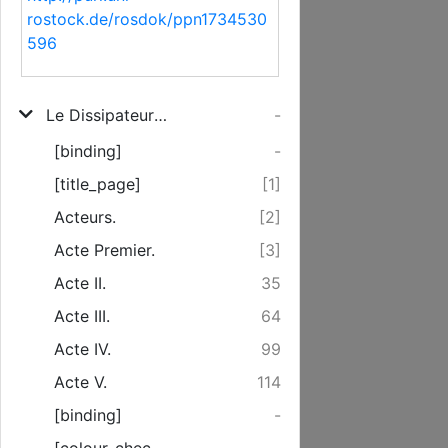
rostock.de/rosdok/ppn1734530
596
Le Dissipateur Ou L'Honneste-Friponne
-
[binding]
-
[title_page]
[1]
Acteurs.
[2]
Acte Premier.
[3]
Acte II.
35
Acte III.
64
Acte IV.
99
Acte V.
114
[binding]
-