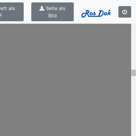
ett als
Seite als
F
Bild