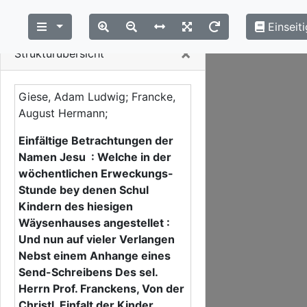
Einseiti
Close
×
Strukturübersicht
Giese, Adam Ludwig; Francke,
August Hermann;
Einfältige Betrachtungen der
Namen Jesu : Welche in der
wöchentlichen Erweckungs-
Stunde bey denen Schul
Kindern des hiesigen
Wäysenhauses angestellet :
Und nun auf vieler Verlangen
Nebst einem Anhange eines
Send-Schreibens Des sel.
Herrn Prof. Franckens, Von der
Christl. Einfalt der Kinder