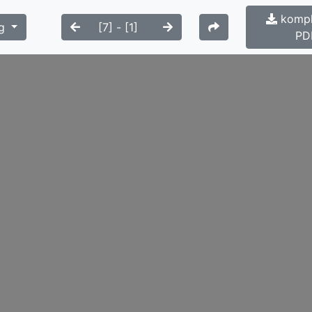
kompl
g
PD