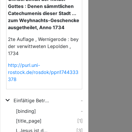
Gottes : Denen sämmtlichen
Catechumenis dieser Stadt ...
zum Weyhnachts-Geschencke
ausgetheilet, Anno 1734
2te Auflage , Wernigerode : bey
der verwittweten Lepolden ,
1734
http://purl.uni-
rostock.de/rosdok/ppn1744333
378
Einfältige Betrachtungen der Namen Jesu
-
[binding]
-
[title_page]
[1]
I. Jesus ist das A und das O. ...
[3]