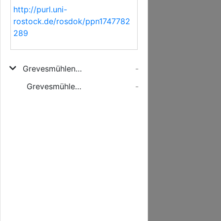
http://purl.uni-
rostock.de/rosdok/ppn1747782
289
Grevesmühlener Wochen-Blatt
-
Grevesmühlener Wochenblatt
-