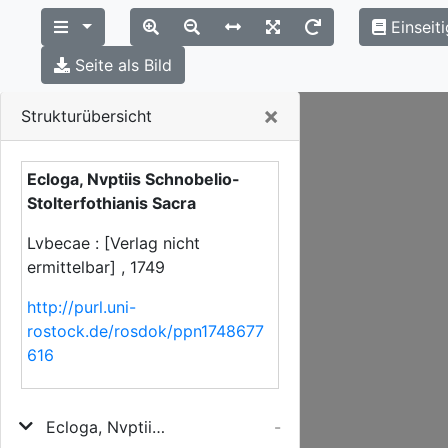
Einseit
Seite als Bild
Close
×
Strukturübersicht
Ecloga, Nvptiis Schnobelio-
Stolterfothianis Sacra
Lvbecae : [Verlag nicht
ermittelbar] , 1749
http://purl.uni-
rostock.de/rosdok/ppn1748677
616
Ecloga, Nvptiis Schnobelio-Stolterfothianis Sacra
-