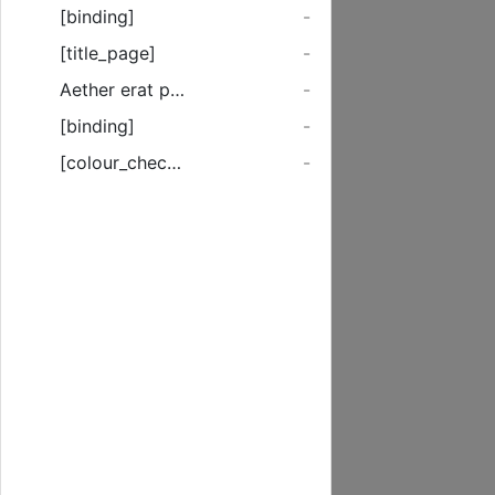
[binding]
-
[title_page]
-
Aether erat purus, ...
-
[binding]
-
[colour_checker]
-