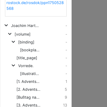
rostock.de/rosdok/ppn1750528
568
Joachim Hartmanns Entwürfe der von ihm während eines Jahrs gehaltenen Predigten
-
[volume]
-
[binding]
-
[bookplate]
-
[title_page]
-
Vorrede.
-
[illustration]
-
[1. Advents-Sonntag]
1
[2. Advents-Sonntag]
5
[Bußtag nach dem 2. Adventssonntag]
9
[3. Advents-Sonntag]
13