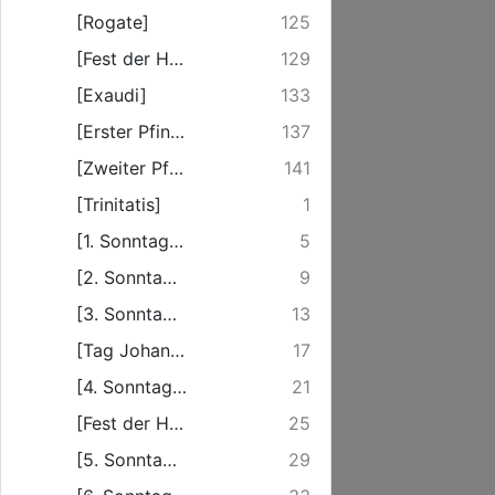
[Rogate]
125
[Fest der Himmelfahrt Christi]
129
[Exaudi]
133
[Erster Pfingst-Feiertag]
137
[Zweiter Pfingst-Feiertag]
141
[Trinitatis]
1
[1. Sonntag nach Trinitatis]
5
[2. Sonntag nach Trinitatis]
9
[3. Sonntag nach Trinitatis]
13
[Tag Johannes des Täufers]
17
[4. Sonntag nach Trinitatis]
21
[Fest der Heimsuchung Mariae]
25
[5. Sonntag nach Trinitatis]
29