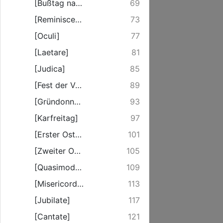
[Bußtag nach Invocavit]
69
[Reminiscere]
73
[Oculi]
77
[Laetare]
81
[Judica]
85
[Fest der Verkündigung Mariae]
89
[Gründonnerstag]
93
[Karfreitag]
97
[Erster Oster-Feiertag]
101
[Zweiter Oster-Feiertag]
105
[Quasimodogeniti]
109
[Misericordias Domini]
113
[Jubilate]
117
[Cantate]
121