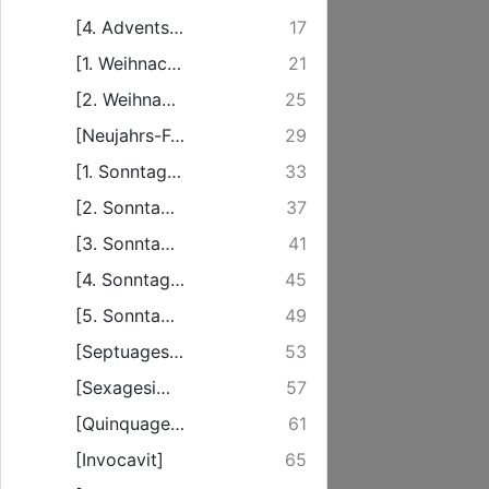
[4. Advents-Sonntag]
17
[1. Weihnachts-Fest]
21
[2. Weihnachts-Fest]
25
[Neujahrs-Fest]
29
[1. Sonntag nach Epiphanias]
33
[2. Sonntag nach Epiphanias]
37
[3. Sonntag nach Epiphanias]
41
[4. Sonntag nach Epiphanias]
45
[5. Sonntag nach Epiphanias]
49
[Septuagesimae]
53
[Sexagesimae]
57
[Quinquagesimae]
61
[Invocavit]
65