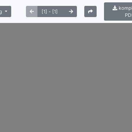
kompl
g
PD