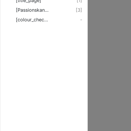
[title_page]
[1]
[Passionskantate]
[3]
[colour_checker]
-