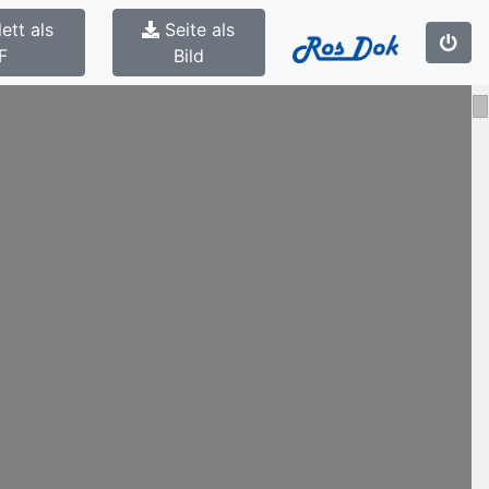
ett als
Seite als
F
Bild