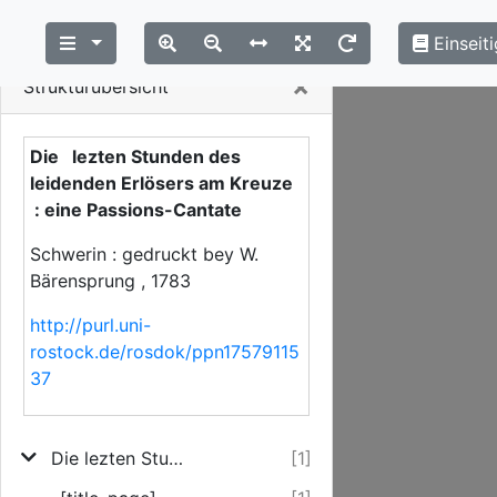
Einseiti
Close
×
Strukturübersicht
Die lezten Stunden des
leidenden Erlösers am Kreuze
: eine Passions-Cantate
Schwerin : gedruckt bey W.
Bärensprung , 1783
http://purl.uni-
rostock.de/rosdok/ppn17579115
37
Die lezten Stunden des leidenden Erlösers am Kreuze
[1]