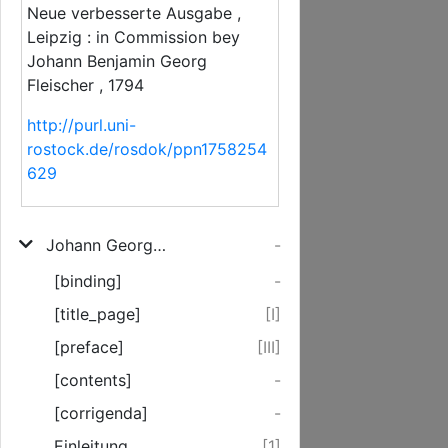
Neue verbesserte Ausgabe ,
Leipzig : in Commission bey
Johann Benjamin Georg
Fleischer , 1794
http://purl.uni-
rostock.de/rosdok/ppn1758254
629
Johann Georg Scheyers, Hochfürstl. Hohenlohischen Ingenieur-Hauptmanns und Bau-Direktors praktisch-ökonomische Wasserbaukunst
-
[binding]
-
[title_page]
[I]
[preface]
[III]
[contents]
-
[corrigenda]
-
Einleitung.
[1]