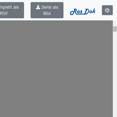
mplett als
Seite als
PDF
Bild