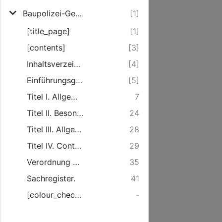
Baupolizei-Gesetze für die Stadt Rostock, deren Vorstädte und Stadtfeldmark
[1]
[title_page]
[1]
[contents]
[3]
Inhaltsverzeichniß zu Baupolizei-Ordnung .
[4]
Einführungsgesetz zur Baupolizeiordung vom 4.Mai 1894.
[5]
Titel I. Allgemeine Anforderungen und Beschränkungen bei Bauten.
7
Titel II. Besondere Bestimmungen mit Rücksicht auf die Benutzung von Gebäuden.
24
Titel III. Allgemeine und Uebergangs-Bestimmungen.
28
Titel IV. Controlle, Strafen, Zwangsmaßregeln und Beschwerdeführung.
29
Verordnung betreffend die Herstellung und Beschaffenheit von Entwässerungsanlagen von 27. April 1894.
35
Sachregister.
41
[colour_checker]
-