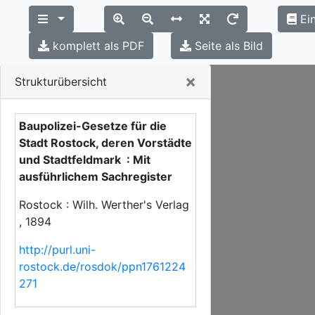
Ei
komplett als PDF
Seite als Bild
Close
×
Strukturübersicht
Baupolizei-Gesetze für die
Stadt Rostock, deren Vorstädte
und Stadtfeldmark : Mit
ausführlichem Sachregister
Rostock : Wilh. Werther's Verlag
, 1894
http://purl.uni-
rostock.de/rosdok/ppn1761224
271