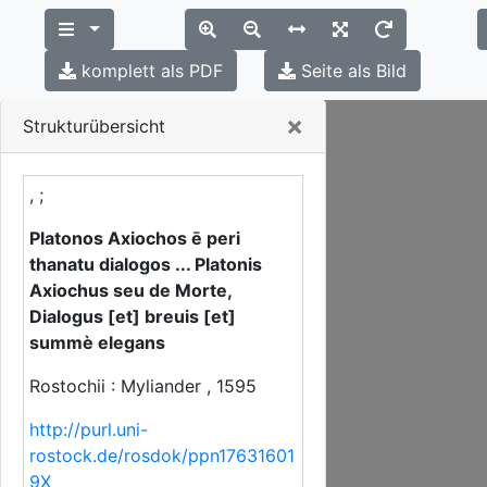
komplett als PDF
Seite als Bild
Close
×
Strukturübersicht
, ;
Platonos Axiochos ē peri
thanatu dialogos ... Platonis
Axiochus seu de Morte,
Dialogus [et] breuis [et]
summè elegans
Rostochii : Myliander , 1595
http://purl.uni-
rostock.de/rosdok/ppn17631601
9X