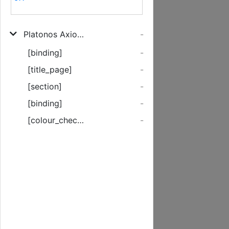
Platonos Axiochos peri thanatu dialogos ... Platonis Axiochus seu de Morte, Dialogus [et] breuis [et] summè elegans
-
[binding]
-
[title_page]
-
[section]
-
[binding]
-
[colour_checker]
-