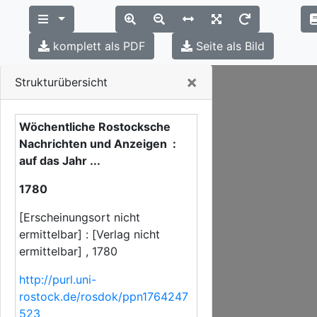
komplett als PDF
Seite als Bild
Close
×
Strukturübersicht
Wöchentliche Rostocksche
Nachrichten und Anzeigen :
auf das Jahr ...
1780
[Erscheinungsort nicht
ermittelbar] : [Verlag nicht
ermittelbar] , 1780
http://purl.uni-
rostock.de/rosdok/ppn1764247
523