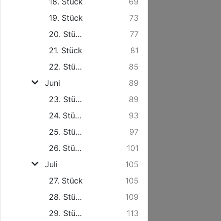
18. Stück
69
19. Stück
73
20. Stück
77
21. Stück
81
22. Stück
85
Juni
89
23. Stück
89
24. Stück
93
25. Stück
97
26. Stück
101
Juli
105
27. Stück
105
28. Stück
109
29. Stück
113