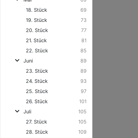
18. Stück
69
19. Stück
73
20. Stück
77
21. Stück
81
22. Stück
85
Juni
89
23. Stück
89
24. Stück
93
25. Stück
97
26. Stück
101
Juli
105
27. Stück
105
28. Stück
109