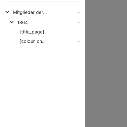
Mitglieder der philomathischen Gesellschaft in Rostock im Mai ...
-
1864
-
[title_page]
-
[colour_checker]
-