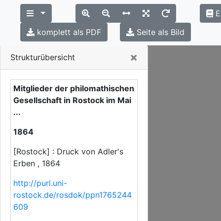
E
komplett als PDF
Seite als Bild
Close
×
Strukturübersicht
Mitglieder der philomathischen
Gesellschaft in Rostock im Mai
...
1864
[Rostock] : Druck von Adler's
Erben , 1864
http://purl.uni-
rostock.de/rosdok/ppn1765244
609