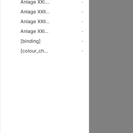
Anlage XXI. Nachweisung des Unterschiedes zwischen der Normalfracht und der Ausnahmefracht für Wagenladungsgüter, [...]
-
Anlage XXII. Ordentliche Hauptrechnung der Großherzoglichen Eisenbahnen [...]
-
Anlage XXIII. Außerordentliche Hauptrechnung der Großherzoglichen Eisenbahnen [...]
-
Anlage XXIV. Jahresbilanz [...]
-
[binding]
-
[colour_checker]
-