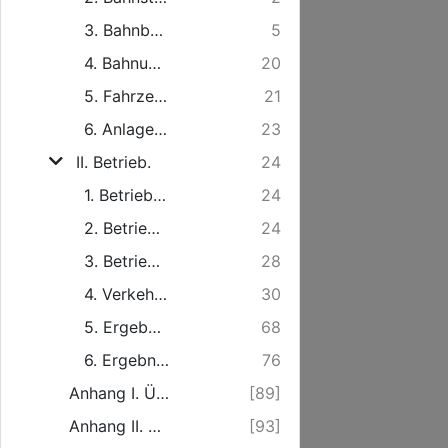
3. Bahnbeschreibung.
5
4. Bahnunterhaltung.
20
5. Fahrzeuge.
21
6. Anlagekapital.
23
II. Betrieb.
24
1. Betriebslänge.
24
2. Betriebsorganisation im allgemeinen. [...]
24
3. Betriebsdienst.
28
4. Verkehrsverhältnisse.
30
5. Ergebnisse des Eisenbahnbetriebes.*)
68
6. Ergebnisse des Fährenbetriebes.
76
Anhang I. Übersicht über die Anzahl der [...] gestellten und der weiter angeforderten, aber nicht rechtzeitig gestellten Güterwagen.
[89]
Anhang II. Übersicht über die planmäßige Dauer des täglichen Dienstes des Eisenbahnbetriebspersonals.
[93]