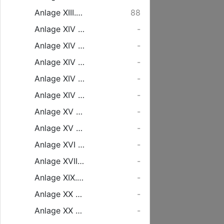
Anlage XIII. Nachweisung über die Ergebnisse des Verkehrs auf zusammenstellbare Fahrscheinhefte [...]
88
Anlage XIV a. Bildliche Darstellung der Betriebslängen
-
Anlage XIV b. [...] der monatlichen Betriebseinnahmen [...] Gesamteinnahme
-
Anlage XIV c. [...] der monatlichen Betriebseinnahmen aus dem Personenverkehr [...]
-
Anlage XIV d. [...] der monatlichen Betriebseinnahmen aus dem Güterverkehr [...]
-
Anlage XIV e. [...] der monatlichen Betriebseinnahmen aus dem Fährenverkehr.
-
Anlage XV a. [...] der Jahreseinnahmen [...]
-
Anlage XV b. [...] der Gesamteinnahmen / Gesamtausgaben [...]
-
Anlage XVI u. XVII. [...] des Personenverkehrs / Güterverkehrs [...]
-
Anlage XVIII. [...] der geleisteten Personenkilometer / Tonnenkilometer [...]
-
Anlage XIX. [...] einer prozentualen Vergleichung der Betriebsergebnisse.
-
Anlage XX a. [...] des Anlagekapitals [...] übernommenen Verpflichtungen
-
Anlage XX b. [...] der Verzinsung des Anlagekapitals [...] und der Verpflichtungen [...]
-