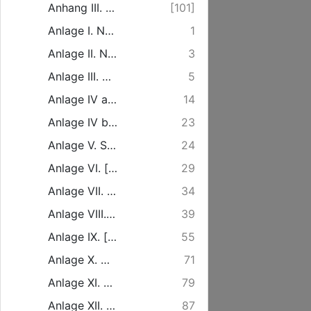
Anhang III. Übersicht über die planmäßigen Ruhetage des Eisenbahnbetriebspersonals.
[101]
Anlage I. Nachweis des Anlagekapitals und der Aufwendungen für die Erweiterungen [...]
1
Anlage II. Nachweis der für Erwerbung und Erweiterung der Bahnen übernommenen Verpflichtungen, [...]
3
Anlage III. Betriebsrechnung der Großherzoglich Mecklenburgischen Friedrich Franz-Eisenbahn [...]
5
Anlage IV a. Betriebsrechnung der öffentlichen Kleinbahnen [...] und Doberan - Arendsee.
14
Anlage IV b. Rechnung über den Kraftwagenbetrieb Dettmannsdorf-Kölzow - Marlow.
23
Anlage V. Stationsweise Zusammenstellung der beförderten Personen [...]
24
Anlage VI. [...] der auf den Haupt-, Neben- und Kleinbahnen beförderten Eil- und Frachtgüter [...]
29
Anlage VII. [...] der beförderten Leichen und lebenden Tiere [...]
34
Anlage VIII. [...] der Güterbewegung nach Warengattungen im Versande.
39
Anlage IX. [...] der Güterbewegung nach Warengattungen im Empfange.
55
Anlage X. Übersicht über den Versand der Warengattungen nach den einzelnen Verkehrsbezirken.
71
Anlage XI. Übersicht über den Empfang der Warengattungen von den einzelnen Verkehrsbezirken.
79
Anlage XII. Monatsweise Zusammenstellung der Einnahmen [...]
87