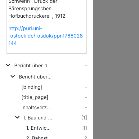
Schwerin : Druck der
Bärensprungschen
Hofbuchdruckerei , 1912
http://purl.uni-
rostock.de/rosdok/ppn1766028
144
Bericht über die Verwaltung der Mecklenburg-Schwerinschen Landeseisenbahn
-
Bericht über die Verwaltung der Großherzoglich Mecklenburgischen Friedrich Franz-Eisenbahn
-
[binding]
-
[title_page]
-
Inhaltsverzeichnis.
-
I. Bau und Ausrüstung der Bahn.
[1]
1. Entwicklung des Bahnnetzes.
[1]
2. Bahnstrecken und Anschlüsse am 31. März 1912.
2