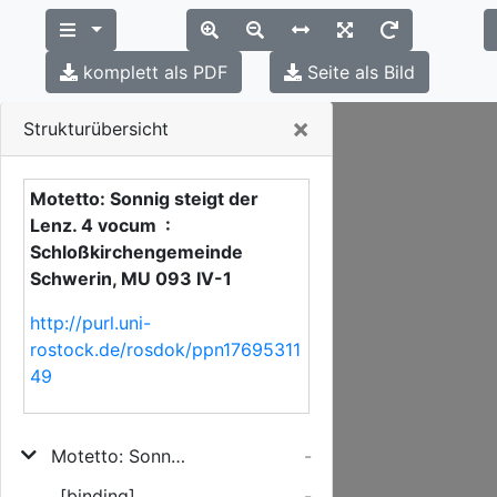
komplett als PDF
Seite als Bild
Close
×
Strukturübersicht
Motetto: Sonnig steigt der
Lenz. 4 vocum :
Schloßkirchengemeinde
Schwerin, MU 093 IV-1
http://purl.uni-
rostock.de/rosdok/ppn17695311
49
Motetto: Sonnig steigt der Lenz. 4 vocum
-
[binding]
-