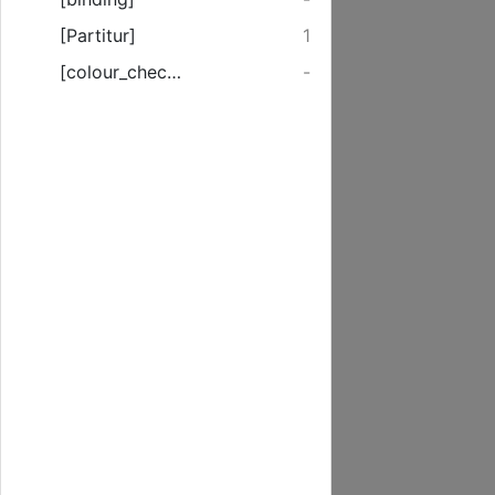
[Partitur]
1
[colour_checker]
-