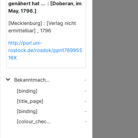
genähert hat ... : [Doberan, im
May, 1796.]
[Mecklenburg] : [Verlag nicht
ermittelbar] , 1796
http://purl.uni-
rostock.de/rosdok/ppn1769955
16X
Bekanntmachung. Es wird hiedurch angezeigt, daß die durch die gnädigste Fürsorge des Durchlauchtigsten Herzogs zu Mecklenburg-Schwerin in und bei Doberan an der Ostsee ... angelegte Seebade-Anstalt nunmehro ihrer Vollendung sich so weit genähert hat ...
-
[binding]
-
[title_page]
-
[binding]
-
[colour_checker]
-