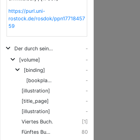
https://purl.uni-
rostock.de/rosdok/ppn17718457
59
Der durch seine freymüthige Aufrichtigkeit glücklich gewordene Bauer, Oder: Die sonderbaren Begebenheiten Des Herrn von ****
-
[volume]
-
[binding]
-
[bookplate]
-
[illustration]
-
[title_page]
-
[illustration]
-
Viertes Buch.
[1]
Fünftes Buch.
80