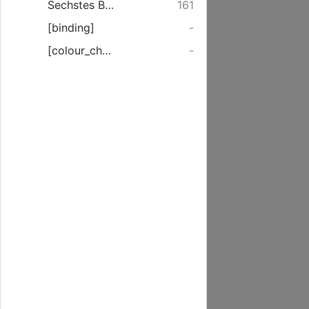
Sechstes Buch.
161
[binding]
-
[colour_checker]
-