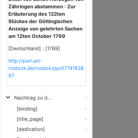
Zähringen abstammen : Zur
Erläuterung des 122ten
Stückes der Göttingischen
Anzeige von gelehrten Sachen
am 12ten October 1769
[Deutschland] : [1769]
http://purl.uni-
rostock.de/rosdok/ppn17741838
97
Nachtrag zu der beurkundeten Geschlechtsverbindung beider hohen Häuser Habsburg und Fürstenberg
-
[binding]
-
[title_page]
-
[dedication]
-