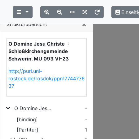
Einseiti
Close
×
Strukturübersicht
O Domine Jesu Christe :
Schloßkirchengemeinde
Schwerin, MU 093 VI-23
http://purl.uni-
rostock.de/rosdok/ppn17744776
37
O Domine Jesu Christe
-
[binding]
-
[Partitur]
1