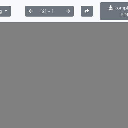
komple
g
PD