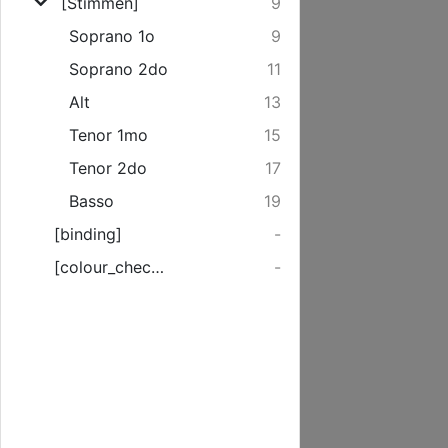
[Stimmen]
9
Soprano 1o
9
Soprano 2do
11
Alt
13
Tenor 1mo
15
Tenor 2do
17
Basso
19
[binding]
-
[colour_checker]
-