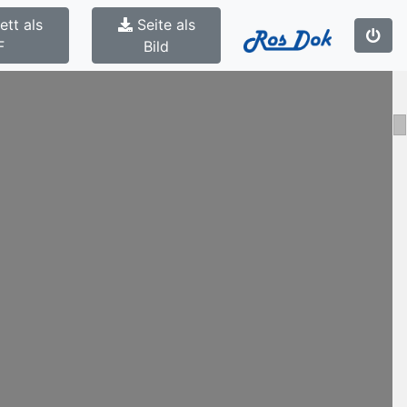
tt als
Seite als
F
Bild