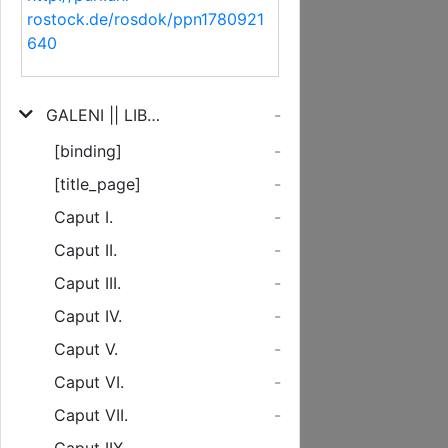
rostock.de/rosdok/ppn1780921
640
GALENI || LIBELLVS || QVOS PVRGARE CON-||VENIAT QVIBVS MEDI-||CAMENTIS ET QVO TEM-||PORE.|| Johanne Guinterio An-||dernaco interprete.||
-
[binding]
-
[title_page]
-
Caput I.
-
Caput II.
-
Caput III.
-
Caput IV.
-
Caput V.
-
Caput VI.
-
Caput VII.
-