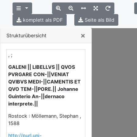
komplett als PDF
Seite als Bild
Close
×
Strukturübersicht
, ;
GALENI || LIBELLVS || QVOS
PVRGARE CON-||VENIAT
QVIBVS MEDI-||CAMENTIS ET
QVO TEM-||PORE.|| Johanne
Guinterio An-||dernaco
interprete.||
Rostock : Möllemann, Stephan ,
1588
http://purl.uni-