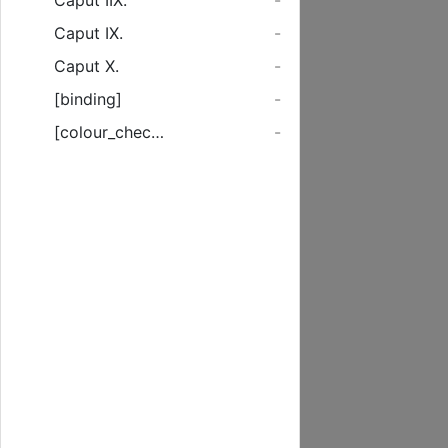
Caput IIX.
-
Caput IX.
-
Caput X.
-
[binding]
-
[colour_checker]
-