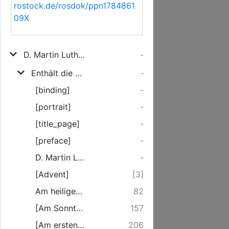
rostock.de/rosdok/ppn1784861
09X
D. Martin Luthers Haus-Postille
-
Enthält die Predigten vom ersten Advent bis Septuagesima
-
[binding]
-
[portrait]
-
[title_page]
-
[preface]
-
D. Martin Luthers Vorrede zur Hauspostille
-
[Advent]
[3]
Am heiligen Christtage
82
[Am Sonntage nach dem Christtage - Am Tage der Weisen]
157
[Am ersten Sonntage nach Epiphanias - Am Sonntage Septuagesima]
206