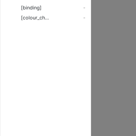
[binding]
-
[colour_checker]
-