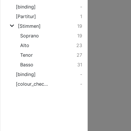
[binding]
-
[Partitur]
1
[Stimmen]
19
Soprano
19
Alto
23
Tenor
27
Basso
31
[binding]
-
[colour_checker]
-