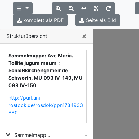
komplett als PDF
Seite als Bild
Close
×
Strukturübersicht
Sammelmappe: Ave Maria.
Tollite jugum meum :
Schloßkirchengemeinde
Schwerin, MU 093 IV-149, MU
093 IV-150
http://purl.uni-
rostock.de/rosdok/ppn1784933
880
Sammelmappe: Ave Maria. Tollite jugum meum
-