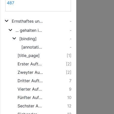
487
Ernsthaftes und vertrauliches Bauren-Gespräch ...
-
... gehalten im Schulzen-Gerichte zu R. und W.
-
[binding]
-
[annotation]
-
[title_page]
[1]
Erster Auftritt.
[2]
Zweyter Auftritt.
[2]
Dritter Auftritt.
7
Vierter Auftritt.
9
Fünfter Auftritt.
10
Sechster Auftritt.
12