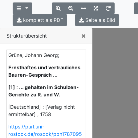
komplett als PDF
Seite als Bild
Close
×
Strukturübersicht
Grüne, Johann Georg;
Ernsthaftes und vertrauliches
Bauren-Gespräch ...
[1] : ... gehalten im Schulzen-
Gerichte zu R. und W.
[Deutschland] : [Verlag nicht
ermittelbar] , 1758
https://purl.uni-
rostock.de/rosdok/ppn1787095