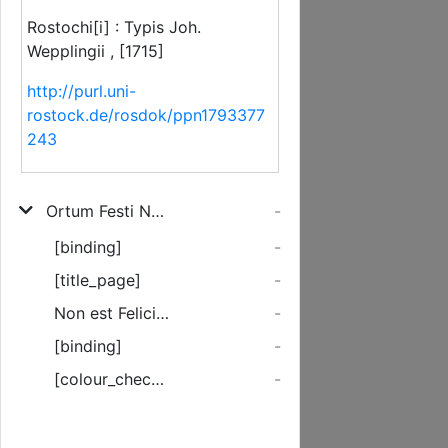
Rostochi[i] : Typis Joh.
Wepplingii , [1715]
http://purl.uni-
rostock.de/rosdok/ppn1793377
243
Ortum Festi Natalitii Serenissimi Principis Ac Domini Dn. Caroli Leopoldi, Ducis Regnantis Mecklenburgici ... Feliciter Recurrentem Indicat; Nec Non Ad audiendam Orationem in Auditorio Maximo De Palladiis Civitatum Magnificum Dn. Rectorem ...
-
[binding]
-
[title_page]
-
Non est Felicitas, quando vivere datur, ...
-
[binding]
-
[colour_checker]
-