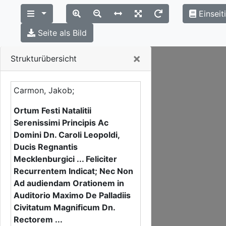
Einseit
Seite als Bild
Close
×
Strukturübersicht
Carmon, Jakob;
Ortum Festi Natalitii
Serenissimi Principis Ac
Domini Dn. Caroli Leopoldi,
Ducis Regnantis
Mecklenburgici ... Feliciter
Recurrentem Indicat; Nec Non
Ad audiendam Orationem in
Auditorio Maximo De Palladiis
Civitatum Magnificum Dn.
Rectorem ...