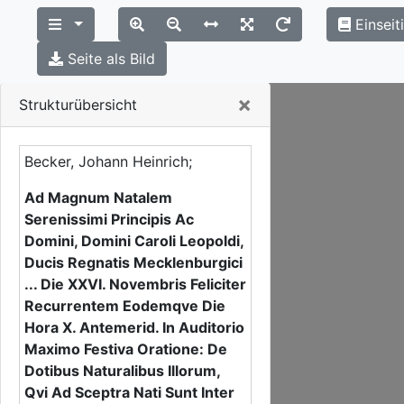
Einseit
Seite als Bild
Close
×
Strukturübersicht
Becker, Johann Heinrich;
Ad Magnum Natalem
Serenissimi Principis Ac
Domini, Domini Caroli Leopoldi,
Ducis Regnatis Mecklenburgici
... Die XXVI. Novembris Feliciter
Recurrentem Eodemqve Die
Hora X. Antemerid. In Auditorio
Maximo Festiva Oratione: De
Dotibus Naturalibus Illorum,
Qvi Ad Sceptra Nati Sunt Inter