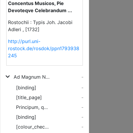
Concentus Musicos, Pie
Devoteqve Celebrandum ...
Rostochii : Typis Joh. Jacobi
Adleri , [1732]
http://purl.uni-
rostock.de/rosdok/ppn1793938
245
Ad Magnum Natalem Serenissimi Principis Ac Domini, Domini Caroli Leopoldi, Ducis Regnatis Mecklenburgici ... Die XXVI. Novembris Feliciter Recurrentem Eodemqve Die Hora X. Antemerid. In Auditorio Maximo Festiva Oratione: De Dotibus Naturalibus Illorum, Qvi Ad Sceptra Nati Sunt Inter Concentus Musicos, Pie Devoteqve Celebrandum ...
-
[binding]
-
[title_page]
-
Principum, quanta esse debeat apud subditos aestimatio, ...
-
[binding]
-
[colour_checker]
-