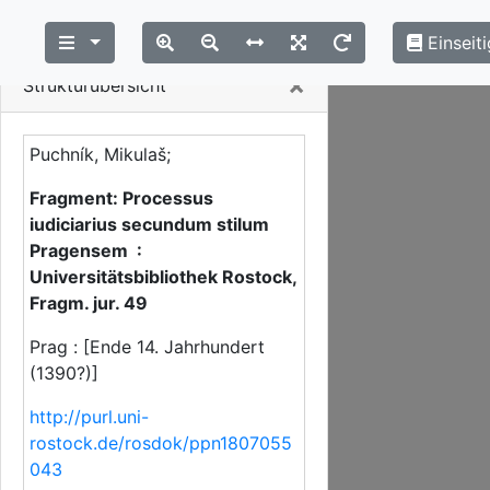
Einseiti
Close
×
Strukturübersicht
Puchník, Mikulaš;
Fragment: Processus
iudiciarius secundum stilum
Pragensem :
Universitätsbibliothek Rostock,
Fragm. jur. 49
Prag : [Ende 14. Jahrhundert
(1390?)]
http://purl.uni-
rostock.de/rosdok/ppn1807055
043