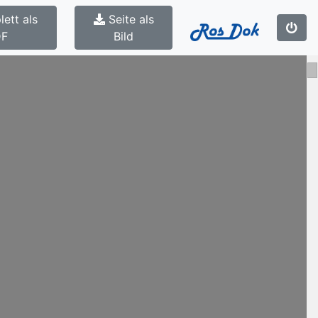
ett als
Seite als
DF
Bild