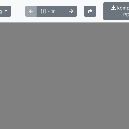
kompl
g
P