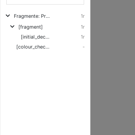
Fragmente: Processus iudiciarius secundum stilum Pragensem
1r
[fragment]
1r
[initial_decoration]
1r
[colour_checker]
-