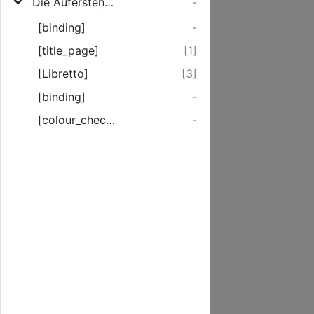
Die Auferstehung Christi
-
[binding]
-
[title_page]
[1]
[Libretto]
[3]
[binding]
-
[colour_checker]
-