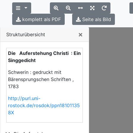
komplett als PDF
Seite als Bild
Close
×
Strukturübersicht
Die Auferstehung Christi : Ein
Singgedicht
Schwerin : gedruckt mit
Bärensprungschen Schriften ,
1783
http://purl.uni-
rostock.de/rosdok/ppn18101135
8X