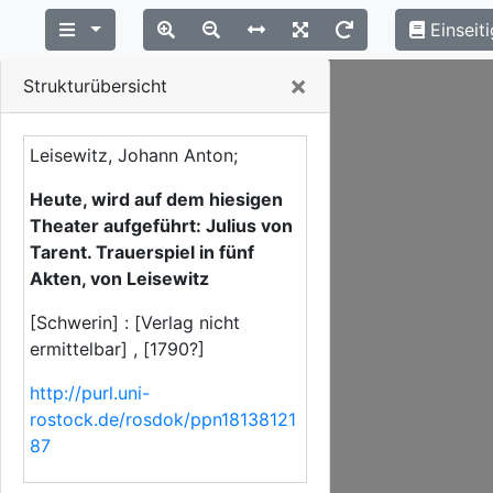
Einseiti
Close
×
Strukturübersicht
Leisewitz, Johann Anton;
Heute, wird auf dem hiesigen
Theater aufgeführt: Julius von
Tarent. Trauerspiel in fünf
Akten, von Leisewitz
[Schwerin] : [Verlag nicht
ermittelbar] , [1790?]
http://purl.uni-
rostock.de/rosdok/ppn18138121
87