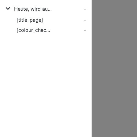
Heute, wird auf dem hiesigen Theater aufgeführt: Julius von Tarent. Trauerspiel in fünf Akten, von Leisewitz
-
[title_page]
-
[colour_checker]
-