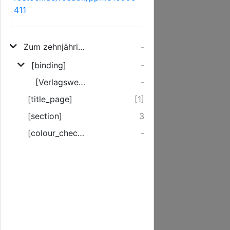
411
Zum zehnjährigen Gedenktage von Versailles
-
[binding]
-
[Verlagswerbung]
-
[title_page]
[1]
[section]
3
[colour_checker]
-