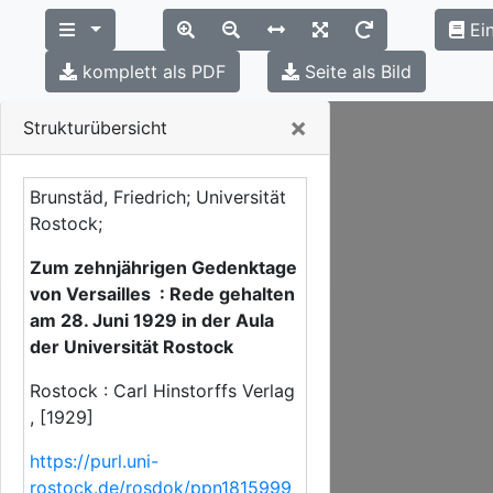
Ei
komplett als PDF
Seite als Bild
Close
×
Strukturübersicht
Brunstäd, Friedrich; Universität
Rostock;
Zum zehnjährigen Gedenktage
von Versailles : Rede gehalten
am 28. Juni 1929 in der Aula
der Universität Rostock
Rostock : Carl Hinstorffs Verlag
, [1929]
https://purl.uni-
rostock.de/rosdok/ppn1815999