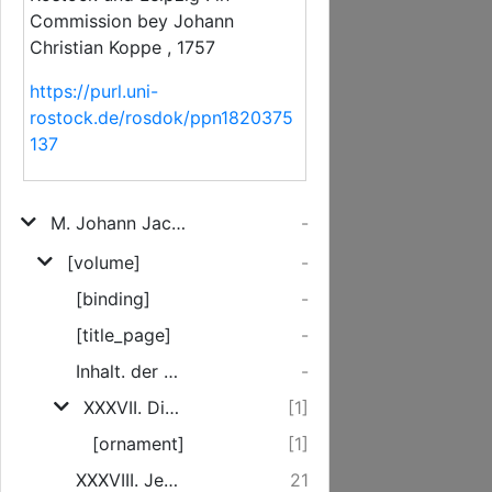
Commission bey Johann
Christian Koppe , 1757
https://purl.uni-
rostock.de/rosdok/ppn1820375
137
M. Johann Jacob Quistorps, Fürst-Bischöflich Lübeckischen, auch Schleßwig-Hollsteinischen Consistorial-Raths ... Predigten über die Sonn- und Festtags-Evangelien
-
[volume]
-
[binding]
-
[title_page]
-
Inhalt. der Predigten im zweyten Theil.
-
XXXVII. Die Macht, Sünde zu vergeben, und Sünde zu behalten, In den Händen der Diener des Evangelii. Am Sonntage Quasimodogeniti.
[1]
[ornament]
[1]
XXXVIII. Jesus, der einige wahre und gute Hirte der Heerde Gottes. Am Sonnt. Miseric. Domini.
21