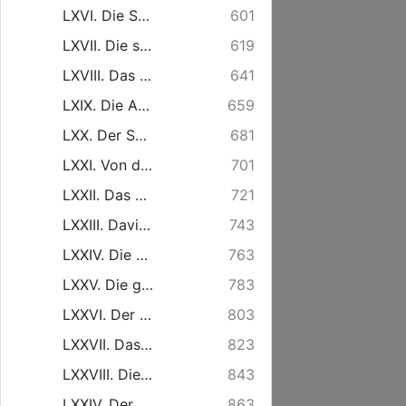
LXVI. Die Seltenheit der Danckbahren, unter der Menge derer, Die von Gott gleicher Wohlthaten gewürdiget werden. Am 13. Sonnt. nach Trinitatis.
601
LXVII. Die schädlichen Würckungen der Nahrungssorgen. Am 15. Sonnt. nach Trinitatis.
619
LXVIII. Das gegen die Thränen der Wittwen empfindliche Hertz Gottes. Am 16. Sonnt. nach Trinitatis.
641
LXIX. Die Achtung für die Kinder um ihrer Engel Willen. Am Michaelis-Feste.
659
LXX. Der Sabbath, geheiligt durch Wercke der Liebe. Am 17. Sonnt. nach Trinitatis.
681
LXXI. Von der Ehre vor der Welt. Am 17. Sonnt. nach Trinitatis. Die andere Predigt.
701
LXXII. Das Gebot von der Liebe Gottes und des Nächsten, als das grösseste im Gesetz. Am 18. Sonnt. nach Trinitatis. Die erste Predigt.
721
LXXIII. Davids Sohn und Davids Herr, vereinigt in der einen Person Christi. Am 18. Sonnt. nach Trinitatis. Die andere Predigt.
743
LXXIV. Die Macht des Menschensohnes, Sünde zu vergeben. Am 19. Sonnt. nach Trinitatis.
763
LXXV. Die geringe Anzahl der zur Seligkeit Auserwählten bey der Menge der zur Seligkeit Berufenen. Am 20. Sonnt. nach Trinitatis.
783
LXXVI. Der Wachsthum im Glauben unter den Prüfungen desselben. Am 21. Sonnt. nach Trinitatis.
803
LXXVII. Das unbarmhertzige aber auch gerechte Gericht über die Unversöhnlichen. Am 22. Sonnt. nach Trinitatis.
823
LXXVIII. Die Bürgerpflichten und die Pflichten der Religion, nach ihrer genauen Verbindung mit einander. Am 23. Sonnt. nach Trinitatis.
843
LXXIV. Der Tod der Christen, ein wahrer Schlaf. Am 24. Sonnt. nach Trinitatis.
863