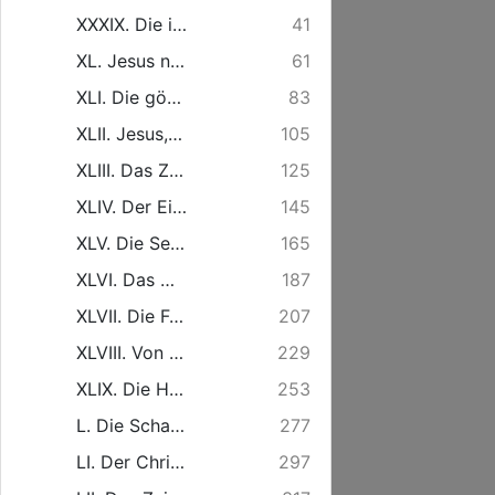
XXXIX. Die in Freude verkehrte Traurigkeit der Kinder Gottes. Am Sonntage Jubilate.
41
XL. Jesus nach seinem Hingange zum Vater, verklährt durch den heiligen Geist. Am Sonntage Cantate.
61
XLI. Die göttliche Erhörung eines Gebets, das in dem Namen Jesu geschieht. Am Sonntage Rogate.
83
XLII. Jesus, der gen Himmel gefahren, zur Rechten Hand Gottes. Am Fest der Himmelfahrt Christi.
105
XLIII. Das Zeugniß des Heiligen Geistes von dem der Welt ohne Ursache verhaßten Jesu. Am Sonntage Exaudi. Die erste Predigt.
125
XLIV. Der Eifer um Gott mit Unverstande. Am Sonntage Exaudi. Die andere Predigt.
145
XLV. Die Sendung des Heiligen Geistes in dem Namen Jesu. Am Ersten Pfingstfeyertage.
165
XLVI. Das Uebermaaß der göttlichen Liebe bey der Sendung des Sohnes Gottes in die Welt. Am Zweyten Pfingstfeyertage.
187
XLVII. Die Führung der Seelen zu Christo, als die wesentlichste Pflicht rechtschaffener Seelsorger. Am Dritten Pfingstfeyertage.
207
XLVIII. Von der wahren Wiedergeburt des Menschen. Am Trinitatis Feste.
229
XLIX. Die Hofnung der Besserung, verlohren bey einem Hertzen, das sich durch die Lehren des göttlichen Worts nicht bessern lassen will. Am 1. Sonnt. nach Trinitatis.
253
L. Die Schande derer, die den Ruf Gottes zur Seligkeit an sich unkräftig werden lassen. Am 2. Sonnt. nach Trinitatis.
277
LI. Der Christ, mitten unter den Sündern, und doch heilig. Am 3. Sonnt. nach Trinitatis.
297