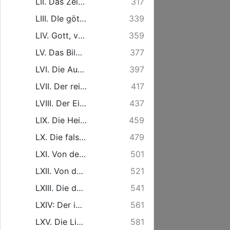
LII. Das Zeichen des in dem Hause Davids aufgerichteten Horns des Heils, Die Geburt des Vorläufers. Am Fest Johannis des Täufers.
317
LIII. DIe göttliche Wiedervergeltung desjenigen, was die Menschen an ihrem Nächsten thun. Am 4. Sonnt. nach Trinitatis.
339
LIV. Gott, verherrlicht durch Erwählung einer elenden Magd zur Mutter des Herrn. Am Fest der Heimsuchung Mariä.
359
LV. Das Bild einer Seele, die sich nach erlangtem Ueberfluß des Irrdischen von dem Irrdischen losreißt. Am. 5. Sonnt. nach Trinitatis.
377
LVI. Die Aussöhnung mit dem beleidigten Nächsten, als eine nothwendige Pflicht, derer, die freudig vor ihrem Gott erscheinen und stehen wollen. Am 6. Sonnt. nach Trinitatis.
397
LVII. Der reiche Segen derer, die also nach dem Geistlichen trachten, daß sie darüber des Leiblichen vergessen. Am 7. Sonnt. nach Trinitatis.
417
LVIII. Der Eifer in dem Bekäntnisse Jesu, mit welchem kein Eifer, Gottes Willen zu thun, verbunden ist. Am 8. Sonnt. nach Trinitatis.
437
LIX. Die Heiligung der irrdischen Schätze durch Wohlthun und Mittheilen. Am 9. Sonnt. nach Trinitatis.
459
LX. Die falsche Sicherheit des Sünders in den letzten Augenblicken der zu Ende eilenden Gnadenzeit. Am 10. Sonnt. nach Trinitatis.
479
LXI. Von der Rechtfertigung des Sünders vor Gott, nicht aus Verdienst der Wercke, sondern aus Gnaden. Am 11. Sonnt. nach Trinitatis.
501
LXII. Von dem Ungehorsam gegen die Stimme des Herrn, aus gutem Hertzen, und in guter Absicht und Meynung. Am 12. Sonnt. nach Trinitatis.
521
LXIII. Die durch den Wandel Jesu auf Erden gar sehr erhöhte Glückseligkeit seiner Gläubigen. Am 13. Sonnt. nach Trinitatis. Die erste Predigt.
541
LXIV: Der im Gesetz gehoffenbahrte Weg zum Leben. Am 13. Sonnt. nach Trinitatis. Die zweyte Predigt.
561
LXV. Die Liebe gegen den Nächsten, nach ihren wahren und wesentlichen Kennzeichen. Am 13. Sonnt. nach Trinitatis. Die dritte Predigt.
581