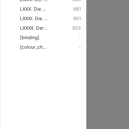
LXXX. Die gnädige Vorsorge des Höchsten für seine Auserwählten bey den Strafgerichten über ihr Volck. Am 25. Sonnt. nach Trinitatis.
881
LXXXI. Die Völcker der Welt, versammlet am Ende der Tage vor dem Richterstuhl des Menschen Sohnes, zu empfangen ihr Urtheil. Am 26. Sonnt. nach Trinitatis.
901
LXXXII. Der Christ, in beständige Bereitschaft zu der letzten Zukunft Jesu Christi. Am 27. Sonnt. nach Trinitatis.
925
[binding]
-
[colour_checker]
-