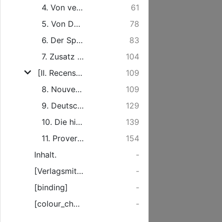
4. Von veralteten Wörtern.
61
5. Von Deutschen Monathsnahmen.
78
6. Der Sprachgebrauch gilt mehr, als Analogie und Regeln.
83
7. Zusatz zur ersten und fünften Abhandlung des vorigen Stückes.
104
[II. Recensionen]
109
8. Nouveau Dictionnaire de la langue Allemande & Françoise ...
109
9. Deutsche Sprachlehre für Damen.
129
10. Die historischen Bücher des alten Testaments ...
139
11. Proverbium Copia ... Eucharium Eyering ...
154
Inhalt.
-
[Verlagsmitteilung]
-
[binding]
-
[colour_checker]
-