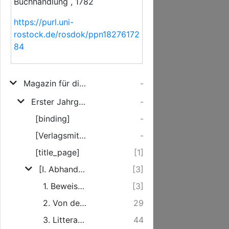
Buchhandlung , 1782
https://purl.uni-
rostock.de/rosdok/ppn18276172
84
Magazin für die Deutsche Sprache
-
Erster Jahrgang, Zweytes Stück (1782)
-
[binding]
-
[Verlagsmitteilung]
-
[title_page]
[1]
[I. Abhandlungen]
[3]
1. Beweis der fortschreitenden Cultur des menschlichen Geistes aus der Vergleichung der älteren Sprachen mit den neuern.
[3]
2. Von dem Hochdeutschen ß.
29
3. Litteratur der Deutschen Mundarten.
44