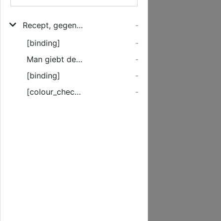
Recept, gegen die Horn-Vieh Seuche, welches im Mecklenburgischen mit gutem Nutzen soll gebrauchet seyn
-
[binding]
-
Man giebt dem kranken ...
-
[binding]
-
[colour_checker]
-