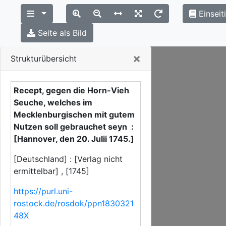
Einseit
Seite als Bild
Close
×
Strukturübersicht
Recept, gegen die Horn-Vieh
Seuche, welches im
Mecklenburgischen mit gutem
Nutzen soll gebrauchet seyn :
[Hannover, den 20. Julii 1745.]
[Deutschland] : [Verlag nicht
ermittelbar] , [1745]
https://purl.uni-
rostock.de/rosdok/ppn1830321
48X