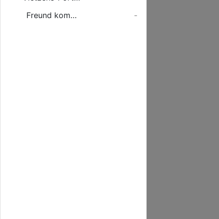
Freund kommt mit Gläubigern ins Gedränge
-