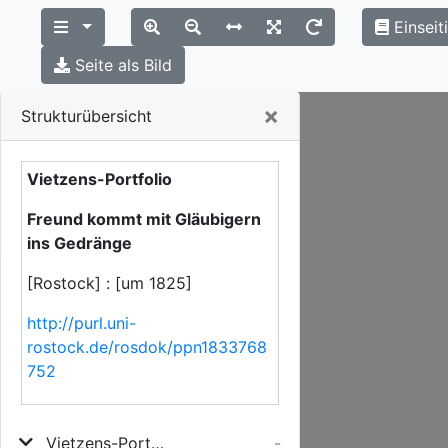
Einseit
Seite als Bild
Close
×
Strukturübersicht
Vietzens-Portfolio
Freund kommt mit Gläubigern
ins Gedränge
[Rostock] : [um 1825]
http://purl.uni-
rostock.de/rosdok/ppn1833768
752
Vietzens-Portfolio
-